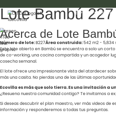
Lote Bambú 227
EXPLORA NUESTRAS 
Acerca de Lote Bamb
Número de lote:
B227
Área construida:
542 m2 - 5,834 
Este lote abierto en Bambú se encuentra a solo un cort
de co-working, una cocina compartida y un acogedor lug
cosecha semanal.
El lote ofrece una impresionante vista del atardecer sobr
más una casita. No pierdas una de las últimas oportunida
Ecovilla es más que solo tierra. Es una invitación a u
¿Resuena nuestra comunidad contigo? Te invitamos a ex
Si deseas descubrir el plan maestro, ver más videos de e
información y responderemos a todas tus preguntas.