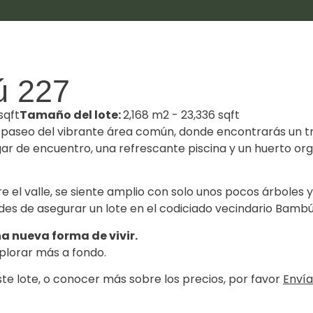
ECOVILLAS
ESCUELA
CONTACTO
WEBINAR
F
ú 227
sqft
Tamaño del lote:
2,168 m2 - 23,336 sqft
o paseo del vibrante área común, donde encontrarás un t
ar de encuentro, una refrescante piscina y un huerto o
e el valle, se siente amplio con solo unos pocos árboles y
des de asegurar un lote en el codiciado vecindario Bambú
na nueva forma de vivir.
plorar más a fondo.
ste lote, o conocer más sobre los precios, por favor
Enví