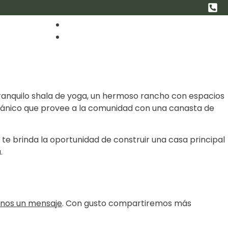
EN
AQ
BLOG
ES
ranquilo shala de yoga, un hermoso rancho con espacios
rgánico que provee a la comunidad con una canasta de
 te brinda la oportunidad de construir una casa principal
.
anos un mensaje
. Con gusto compartiremos más